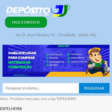
Ir
para
o
FALE CONOSCO
conteúdo
Av. Dr. Jose Mariano, 92 - Citrolândia - Betim-MG
Pesquisar
PESQUISAR
por:
Início
/ Produtos marcados com a tag “ESPELHEIRA”
ESPELHEIRA