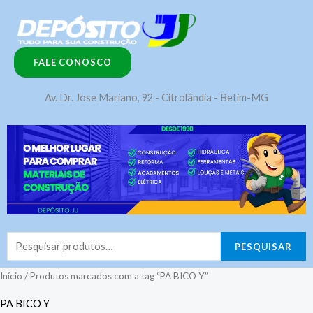
Ir
para
o
FALE CONOSCO
conteúdo
Av. Dr. Jose Mariano, 92 - Citrolândia - Betim-MG
Pesquisar
PESQUISAR
por:
Início
/ Produtos marcados com a tag “PA BICO Y”
PA BICO Y