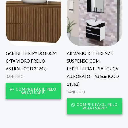
GABINETE RIPADO 80CM
ARMÁRIO KIT FIRENZE
C/TA VIDRO FREIJO
SUSPENSO COM
ASTRAL (COD 22247)
ESPELHEIRA E PIA LOUÇA
A.J.RORATO – 63,5cm (COD
BANHEIRO
11962)
COMPRE FÁCIL PELO
BANHEIRO
WHATSAPP!
COMPRE FÁCIL PELO
WHATSAPP!