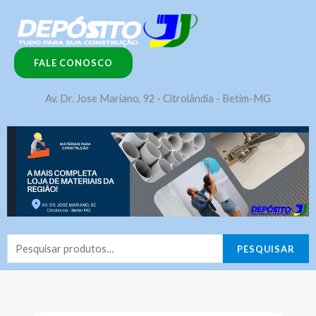
Ir
para
o
FALE CONOSCO
conteúdo
Av. Dr. Jose Mariano, 92 - Citrolândia - Betim-MG
Pesquisar
PESQUISAR
por: