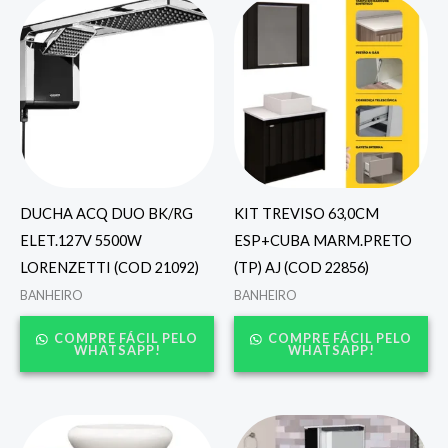
DUCHA ACQ DUO BK/RG
KIT TREVISO 63,0CM
ELET.127V 5500W
ESP+CUBA MARM.PRETO
LORENZETTI (COD 21092)
(TP) AJ (COD 22856)
BANHEIRO
BANHEIRO
COMPRE FÁCIL PELO
COMPRE FÁCIL PELO
WHATSAPP!
WHATSAPP!