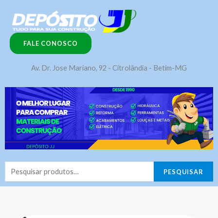
Ir
para
o
FALE CONOSCO
conteúdo
Av. Dr. Jose Mariano, 92 - Citrolândia - Betim-MG
Pesquisar
PESQUISAR
por: