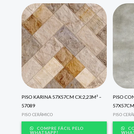
PISO KARINA 57X57CM CX:2,23M² –
PISO CO
57089
57X57CM 
PISO CERÂMICO
PISO CER
COMPRE FÁCIL PELO
CO
WHATSAPP!
WHAT