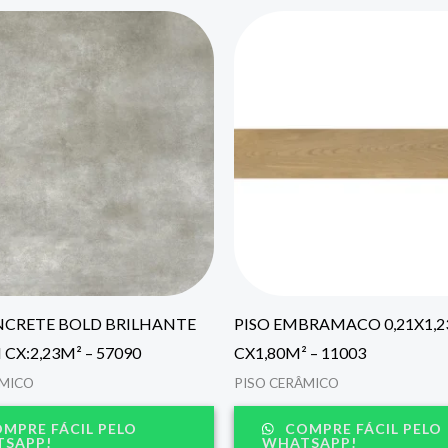
NCRETE BOLD BRILHANTE
PISO EMBRAMACO 0,21X1,
CX:2,23M² – 57090
CX1,80M² – 11003
ÂMICO
PISO CERÂMICO
MPRE FÁCIL PELO
COMPRE FÁCIL PELO
SAPP!
WHATSAPP!