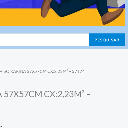
PESQUISAR
 PISO KARINA 57X57CM CX:2,23M² – 57174
 57X57CM CX:2,23M² –
CO