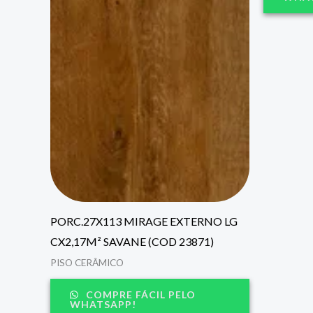
PORC.27X113 MIRAGE EXTERNO LG
CX2,17M² SAVANE (COD 23871)
PISO CERÂMICO
COMPRE FÁCIL PELO
WHATSAPP!