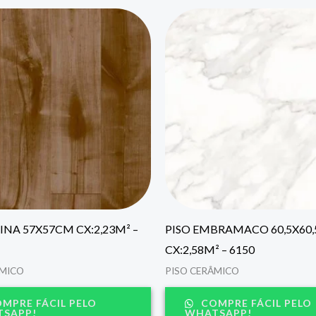
INA 57X57CM CX:2,23M² –
PISO EMBRAMACO 60,5X60
CX:2,58M² – 6150
ÂMICO
PISO CERÂMICO
MPRE FÁCIL PELO
COMPRE FÁCIL PELO
SAPP!
WHATSAPP!