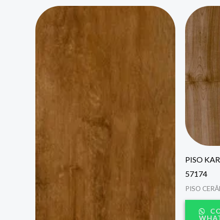
PISO KAR
57174
PISO CER
CO
WHAT