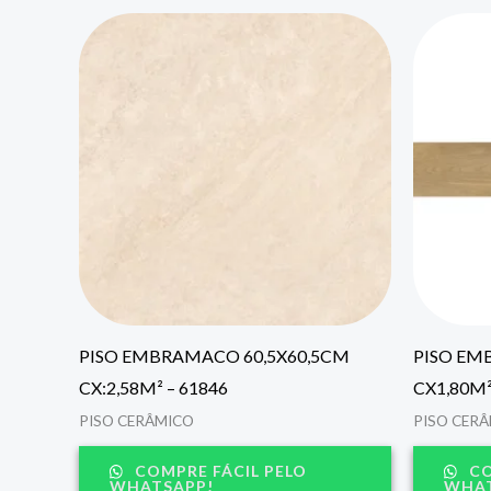
PISO EMBRAMACO 60,5X60,5CM
PISO EM
CX:2,58M² – 61846
CX1,80M²
PISO CERÂMICO
PISO CER
COMPRE FÁCIL PELO
CO
WHATSAPP!
WHAT