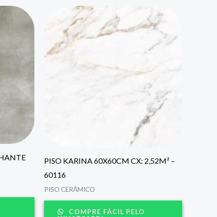
LHANTE
PISO KARINA 60X60CM CX: 2,52M² –
60116
PISO CERÂMICO
COMPRE FÁCIL PELO