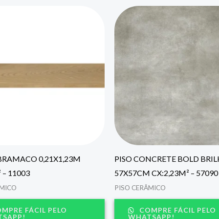
BRAMACO 0,21X1,23M
PISO CONCRETE BOLD BRI
 – 11003
57X57CM CX:2,23M² – 57090
ÂMICO
PISO CERÂMICO
MPRE FÁCIL PELO
COMPRE FÁCIL PELO
SAPP!
WHATSAPP!