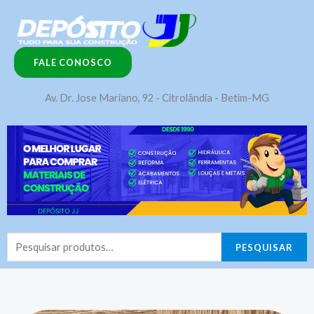
Ir
para
o
FALE CONOSCO
conteúdo
Av. Dr. Jose Mariano, 92 - Citrolândia - Betim-MG
Pesquisar
PESQUISAR
por: