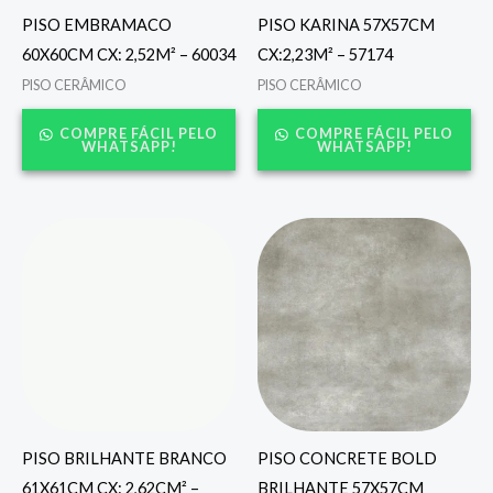
PISO EMBRAMACO
PISO KARINA 57X57CM
60X60CM CX: 2,52M² – 60034
CX:2,23M² – 57174
PISO CERÂMICO
PISO CERÂMICO
COMPRE FÁCIL PELO
COMPRE FÁCIL PELO
WHATSAPP!
WHATSAPP!
PISO BRILHANTE BRANCO
PISO CONCRETE BOLD
61X61CM CX: 2,62CM² –
BRILHANTE 57X57CM