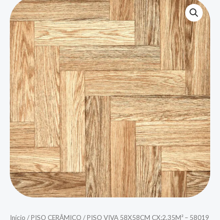
Início
/
PISO CERÂMICO
/ PISO VIVA 58X58CM CX:2,35M² – 58019