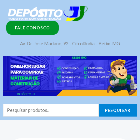
Ir
para
o
FALE CONOSCO
conteúdo
Av. Dr. Jose Mariano, 92 - Citrolândia - Betim-MG
Pesquisar
PESQUISAR
por: