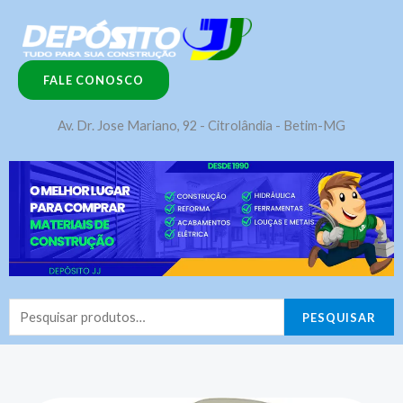
Ir
para
o
FALE CONOSCO
conteúdo
Av. Dr. Jose Mariano, 92 - Citrolândia - Betim-MG
Pesquisar
PESQUISAR
por: