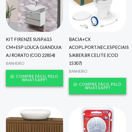
KIT FIRENZE SUSP.63,5
BACIA+CX
CM+ESP LOUCA GIANDUIA
ACOPL.PORT.NEC.ESPECIAIS
AJ RORATO (COD 22854)
S/ABER.BR CELITE (COD
15307)
BANHEIRO
BANHEIRO
COMPRE FÁCIL PELO
WHATSAPP!
COMPRE FÁCIL PELO
WHATSAPP!