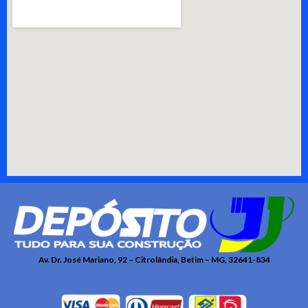
Av. Dr. José Mariano, 92 – Citrolândia, Betim – MG, 32641-834