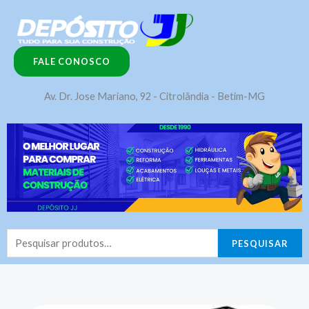
Ir
para
o
FALE CONOSCO
conteúdo
Av. Dr. Jose Mariano, 92 - Citrolândia - Betim-MG
Pesquisar
PESQUISAR
por: