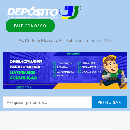
Ir
para
o
FALE CONOSCO
conteúdo
Av. Dr. Jose Mariano, 92 - Citrolândia - Betim-MG
Pesquisar
PESQUISAR
por: