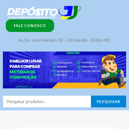
Ir
para
o
FALE CONOSCO
conteúdo
Av. Dr. Jose Mariano, 92 - Citrolândia - Betim-MG
Pesquisar
PESQUISAR
por: