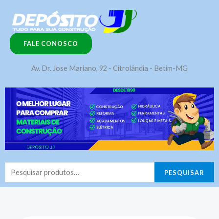
Ir
para
o
FALE CONOSCO
conteúdo
Av. Dr. Jose Mariano, 92 - Citrolândia - Betim-MG
Pesquisar
PESQUISAR
por: