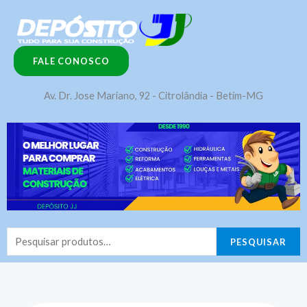
Ir
para
o
FALE CONOSCO
conteúdo
Av. Dr. Jose Mariano, 92 - Citrolândia - Betim-MG
Pesquisar
PESQUISAR
por: