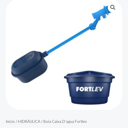
Boia
Caixa
D'agua
Fortlev
quantidade
Início
/
HIDRÁULICA
/ Boia Caixa D’agua Fortlev