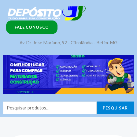
Ir
para
o
FALE CONOSCO
conteúdo
Av. Dr. Jose Mariano, 92 - Citrolândia - Betim-MG
Pesquisar
PESQUISAR
por: